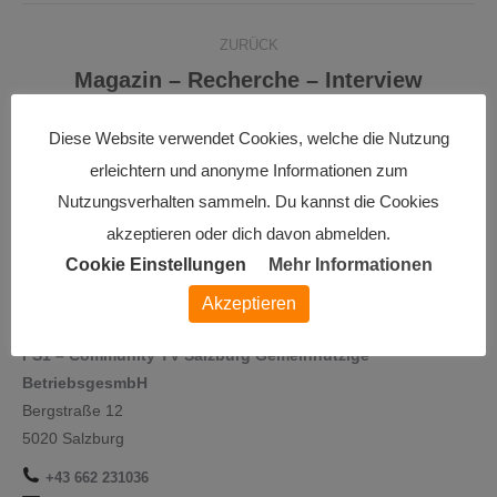
Project
ZURÜCK
navigation
Magazin – Recherche – Interview
Previous
project:
NÄCHSTES
Diese Website verwendet Cookies, welche die Nutzung
Kinozeitreise(n)
Next
erleichtern und anonyme Informationen zum
project:
Nutzungsverhalten sammeln. Du kannst die Cookies
akzeptieren oder dich davon abmelden.
Cookie Einstellungen
Mehr Informationen
Akzeptieren
FS1 – Community TV Salzburg Gemeinnützige
BetriebsgesmbH
Bergstraße 12
5020 Salzburg
+43 662 231036